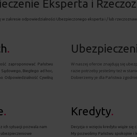
eczenie Eksperta i Rzeczo
w zakresie odpowiedzialności Ubezpieczonego eksperta i / lub rzeczoznawcy
ch
.
Ubezpieczen
W naszej ofercie znajdują się ubez
ość zaproponować Państwu
razie potrzeby jesteśmy też w sta
o Sądowego, Biegłego ad hoc,
Dobierzemy je dla Państwa zgodnie
no Odpowiedzialność Cywilną
e
.
Kredyty
.
z ich sytuacji pozwala nam
Decyzja o wzięciu kredytu wiąże się
y ubezpieczeniowe
My pozwolimy Państwu spokojnie i 