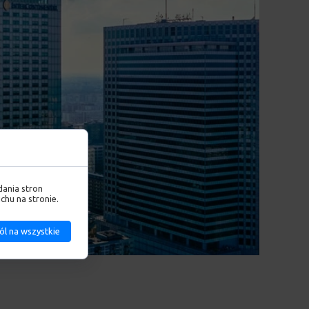
dania stron
chu na stronie.
l na wszystkie